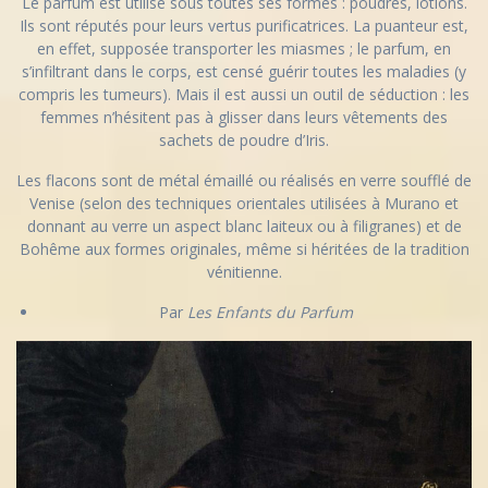
Le parfum est utilisé sous toutes ses formes : poudres, lotions.
Ils sont réputés pour leurs vertus purificatrices. La puanteur est,
en effet, supposée transporter les miasmes ; le parfum, en
s’infiltrant dans le corps, est censé guérir toutes les maladies (y
compris les tumeurs). Mais il est aussi un outil de séduction : les
femmes n’hésitent pas à glisser dans leurs vêtements des
sachets de poudre d’Iris.
Les flacons sont de métal émaillé ou réalisés en verre soufflé de
Venise (selon des techniques orientales utilisées à Murano et
donnant au verre un aspect blanc laiteux ou à filigranes) et de
Bohême aux formes originales, même si héritées de la tradition
vénitienne.
Par
Les Enfants du Parfum