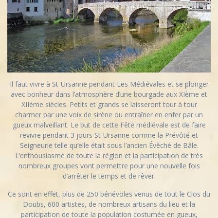
Il faut vivre à St-Ursanne pendant Les Médiévales et se plonger
avec bonheur dans l’atmosphère d’une bourgade aux XIème et
XIIème siècles. Petits et grands se laisseront tour à tour
charmer par une voix de sirène ou entraîner en enfer par un
gueux malveillant. Le but de cette Fête médiévale est de faire
revivre pendant 3 jours St-Ursanne comme la Prévôté et
Seigneurie telle qu’elle était sous l’ancien Évêché de Bâle.
L’enthousiasme de toute la région et la participation de très
nombreux groupes vont permettre pour une nouvelle fois
d’arrêter le temps et de rêver.
​​Ce sont en effet, plus de 250 bénévoles venus de tout le Clos du
Doubs, 600 artistes, de nombreux artisans du lieu et la
participation de toute la population costumée en gueux,