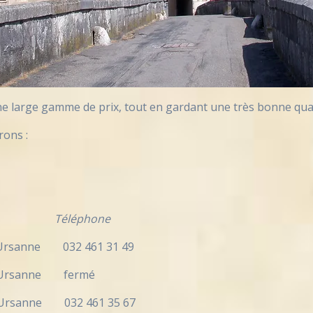
une large gamme de prix, tout en gardant une très bonne qua
rons :
éphone
ne 032 461 31 49
rsanne fermé
sanne 032 461 35 67