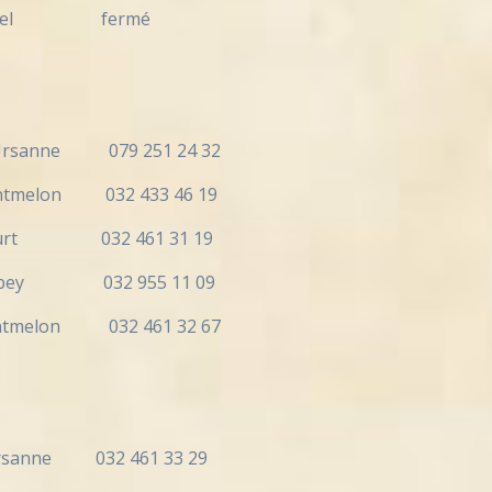
suel fermé
sanne 079 251 24 32
lon 032 433 46 19
t 032 461 31 19
 032 955 11 09
elon 032 461 32 67
nne 032 461 33 29