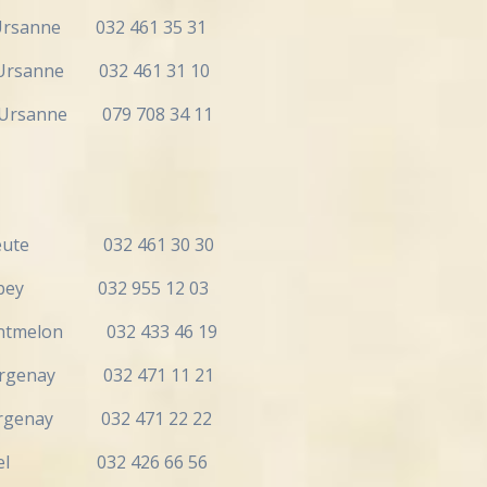
sanne 032 461 35 31
sanne 032 461 31 10
nne 079 708 34 11
ute 032 461 30 30
y 032 955 12 03
lon 032 433 46 19
ay 032 471 11 21
nay 032 471 22 22
el 032 426 66 56