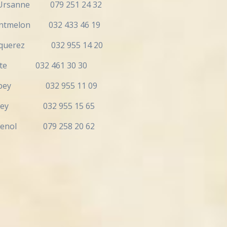
Ursanne 079 251 24 32
tmelon 032 433 46 19
 Epiquerez 032 955 14 20
032 461 30 30
ey 032 955 11 09
ubey 032 955 15 65
79 258 20 62